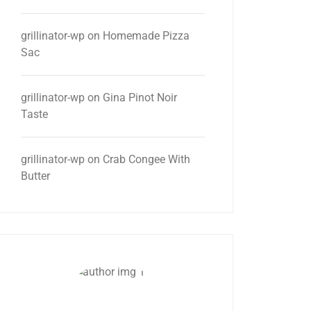
grillinator-wp
on
Homemade Pizza
Sac
grillinator-wp
on
Gina Pinot Noir
Taste
grillinator-wp
on
Crab Congee With
Butter